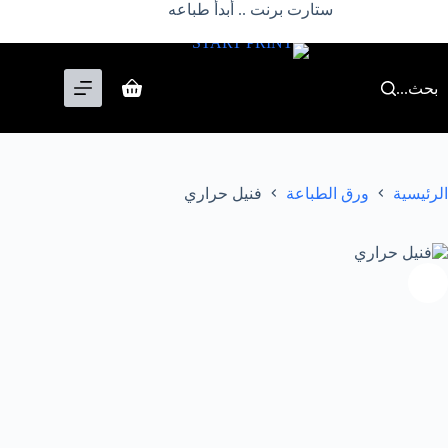
لتجاوز
ستارت برنت .. أبدأ طباعه
لى
لمحتوى
بحث...
عربة
التسوق
الرئيسية
ورق الطباعة
فنيل حراري