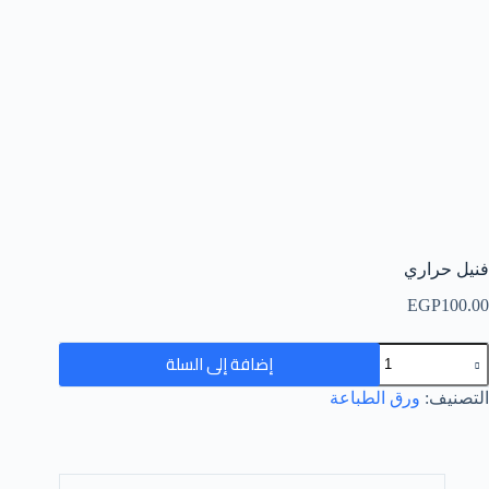
فنيل حراري
EGP
100.00
مية
إضافة إلى السلة
نيل
راري
التصنيف:
ورق الطباعة