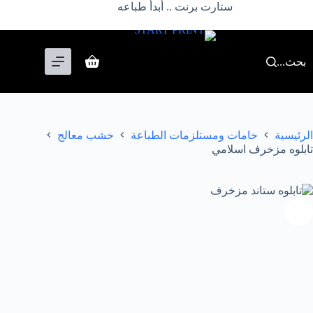
لتجاوز
ستارت برنت .. أبدأ طباعه
لى
لمحتوى
بحث...
عربة
التسوق
الرئيسية
خامات ومستلزمات الطباعة
خشب معالج
تابلوه مزخرف اسلامي