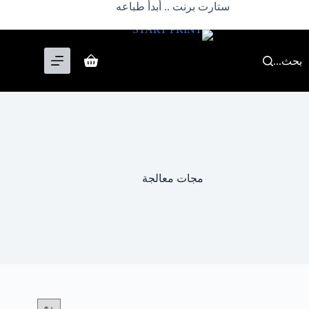
لتجاوز
ستارت برنت .. أبدأ طباعه
لى
لمحتوى
بحث...
عربة
التسوق
مجات معالجة